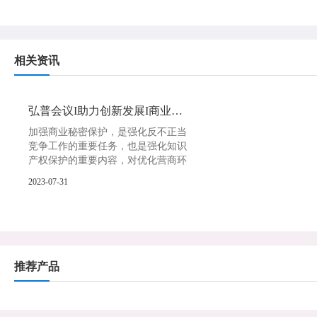
相关资讯
弘普会议I助力创新发展I商业秘密保护
加强商业秘密保护，是强化反不正当
竞争工作的重要任务，也是强化知识
产权保护的重要内容，对优化营商环
境、激发市场主体活力和创造力、推
2023-07-31
动经济高质量发展具有重要意义。我
院领导近日参加以《企业商业秘密保
护》为主...
推荐产品