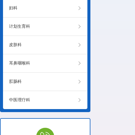

妇科

计划生育科

皮肤科

耳鼻咽喉科

肛肠科

中医理疗科